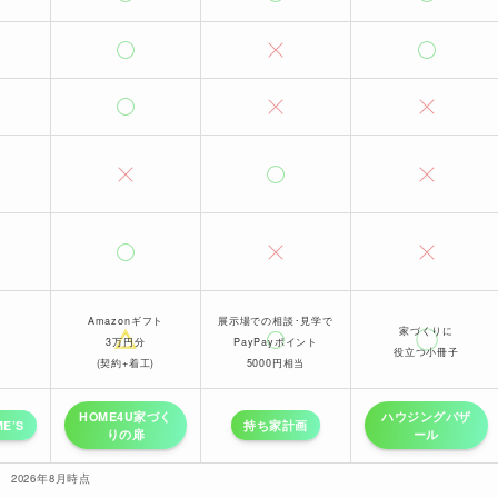
Amazon
ギフト
展示場での相談･見学で
家づくりに
3万円分
PayPayポイント
役立つ小冊子
(契約+着工)
5000円相当
HOME4U家づく
ハウジングバザ
E’S
持ち家計画
りの扉
ール
2026年8月時点