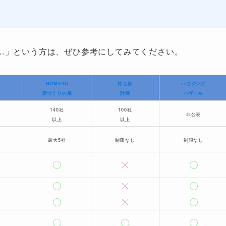
…」という方は、ぜひ参考にしてみてください。
HOME4U
持ち家
ハウジング
家づくりの扉
計画
バザール
140社
100社
非公表
以上
以上
最大5社
制限なし
制限なし