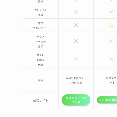
請求
オンライン
相談
専門
アドバイザー
ハウス
メーカー
見学
営業の
お断り
代行
成功する家づくり
家づくり
特典
7つの法則
ノート
タウンライフ家
LIFULLHOM
公式サイト
づくり