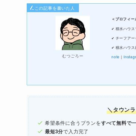
この記事を書いた人
＜プロフィー
積水ハウス
✔
チーフアー
✔
積水ハウス
✔
むつごろー
note
｜
Instag
＼タウンラ
希望条件に合うプランを
すべて無料で
最短3分
で入力完了