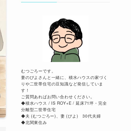
むつごろーです。
妻のぴよさんと一緒に、積水ハウスの家づく
りや二世帯住宅の豆知識など発信していま
す！
ご質問あればお問い合わせください。
◆積水ハウス / IS ROY+E / 延床71坪・完全
分離型二世帯住宅
◆夫 (むつごろー)、妻 (ぴよ) 30代夫婦
◆北関東住み