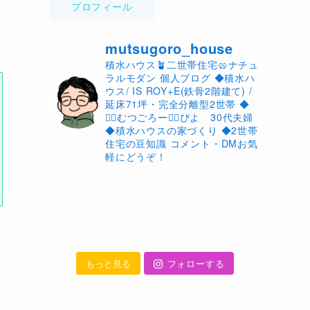
プロフィール
mutsugoro_house
積水ハウス🪴二世帯住宅🥨ナチュ
ラルモダン 個人ブログ ◆積水ハ
ウス/ IS ROY+E(鉄骨2階建て) /
延床71坪・完全分離型2世帯 ◆
🙋‍♂️むつごろー🙋‍♀️ぴよ 30代夫婦
◆積水ハウスの家づくり ◆2世帯
住宅の豆知識 コメント・DMお気
軽にどうぞ！
もっと見る
フォローする