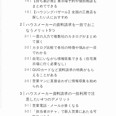
【持ち家計画】展示場予約や個別相談も
まとめてできる
【ハウジングバザール】全国の工務店を
探したい人におすすめ
ハウスメーカーの資料請求を一括でおこ
なうメリット5つ
一度の入力で複数社のカタログがまとめ
て届く
カタログ比較で各社の特徴や強みが一目
でわかる
自宅にいながら情報収集できる（住宅展
示場に行く必要なし）
QUOカードなど資料請求の特典がもら
えることがある
営業マンに直接会わずに情報収集を始め
られる
ハウスメーカー資料請求の一括利用で注
意したい4つのデメリット
営業電話・メールが多くなる
「担当者ガチャ」で新人営業にあたる可