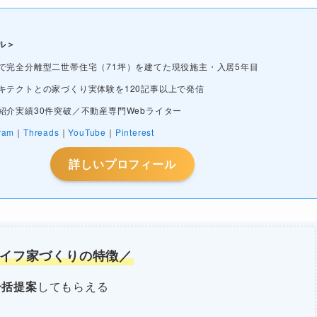
ル＞
で完全分離型二世帯住宅（71坪）を建てた現役施主・入居5年目
キテクトとの家づくり実体験を120記事以上で発信
紹介実績30件突破／不動産専門Webライター
ram
｜
Threads
｜
YouTube
｜
Pinterest
詳しいプロフィール
イフ家づくりの特徴／
一括提案
してもらえる