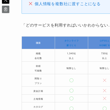
個人情報を複数社に渡すことになる
「どのサービスを利用すればいいかわからない
タウンライフ
LIFULL
項目
家づくり
HOME’S
掲載
1,340社
730社
会社数
以上
以上
依頼
制限なし
制限なし
可能数
間取り
プラン
資金計画
土地情報
カタログ