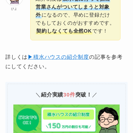
営業さんがついてしまうと対象
ぴよ
外
になるので、早めに登録だけ
でもしておくのがおすすめです。
契約しなくても全然OK
です！
詳しくは
▶積水ハウスの紹介制度
の記事を参考
にしてください。
＼
紹介実績
30件
突破！
／