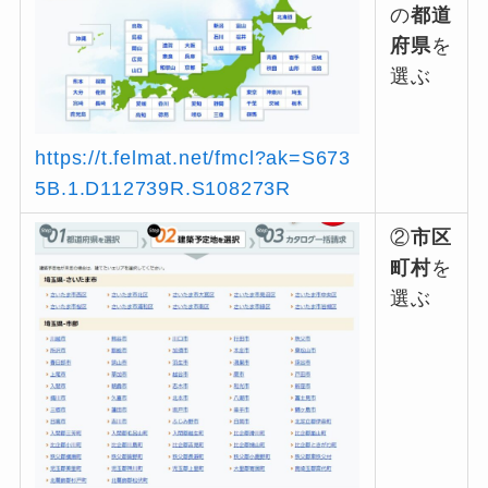
の
都道
府県
を
選ぶ
https://t.felmat.net/fmcl?ak=S673
5B.1.D112739R.S108273R
②
市区
町村
を
選ぶ