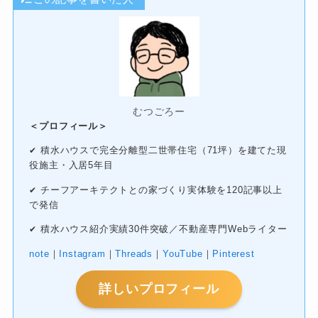
むつごろー
＜プロフィール＞
積水ハウスで完全分離型二世帯住宅（71坪）を建てた現
✔
役施主・入居5年目
チーフアーキテクトとの家づくり実体験を120記事以上
✔
で発信
積水ハウス紹介実績30件突破／不動産専門Webライター
✔
note
｜
Instagram
｜
Threads
｜
YouTube
｜
Pinterest
詳しいプロフィール