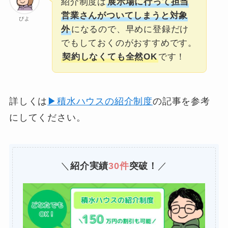
紹介制度は
展示場に行って担当
営業さんがついてしまうと対象
ぴよ
外
になるので、早めに登録だけ
でもしておくのがおすすめです。
契約しなくても全然OK
です！
詳しくは
▶積水ハウスの紹介制度
の記事を参考
にしてください。
＼
紹介実績
30件
突破！
／