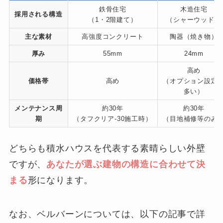
鉄骨住宅
木造住宅
採用される構造
（1・2階建て）
（シャーウッド）
主な素材
高強度コンクリート
陶器（焼き物）
厚み
55mm
24mm
高め
価格帯
高め
（オプション設定
多い）
メンテナンス周
約30年
約30年
期
（タフクリア-30施工時）
（目地補修等のみ
どちらも積水ハウスを代表する素晴らしい外壁
ですが、
あなたが選ぶ建物の構造に合わせて決
まる
形になります。
なお、ベルバーンについては、以下の記事で詳