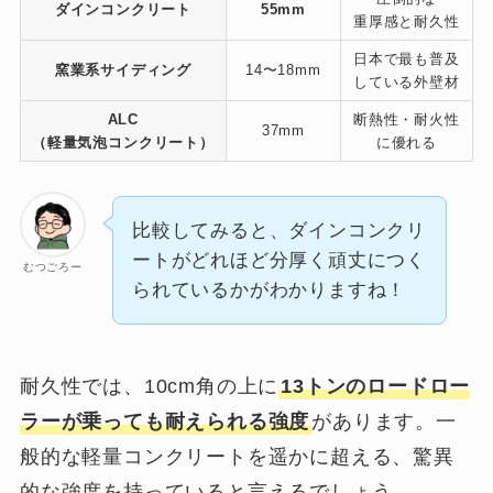
ダインコンクリート
55mm
重厚感と耐久性
日本で最も普及
窯業系サイディング
14〜18mm
している外壁材
ALC
断熱性・耐火性
37mm
（軽量気泡コンクリート）
に優れる
比較してみると、ダインコンクリ
ートがどれほど分厚く頑丈につく
むつごろー
られているかがわかりますね！
耐久性では、10cm角の上に
13トンのロードロー
ラーが乗っても耐えられる強度
があります。一
般的な軽量コンクリートを遥かに超える、驚異
的な強度を持っていると言えるでしょう。