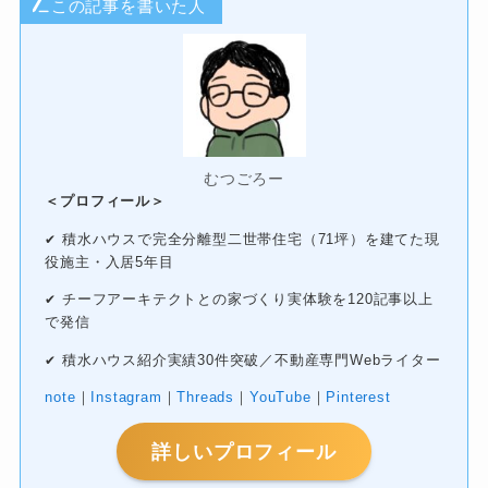
この記事を書いた人
むつごろー
＜プロフィール＞
積水ハウスで完全分離型二世帯住宅（71坪）を建てた現
✔
役施主・入居5年目
チーフアーキテクトとの家づくり実体験を120記事以上
✔
で発信
積水ハウス紹介実績30件突破／不動産専門Webライター
✔
note
｜
Instagram
｜
Threads
｜
YouTube
｜
Pinterest
詳しいプロフィール