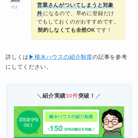
営業さんがついてしまうと対象
ぴよ
外
になるので、早めに登録だけ
でもしておくのがおすすめです。
契約しなくても全然OK
です！
詳しくは
▶積水ハウスの紹介制度
の記事を参考
にしてください。
＼
紹介実績
30件
突破！
／