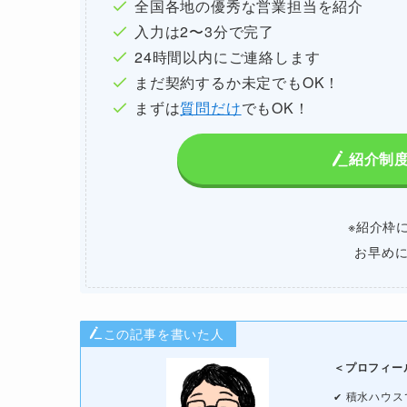
全国各地の優秀な営業担当を紹介
入力は2〜3分で完了
24時間以内にご連絡します
まだ契約するか未定でもOK！
まずは
質問だけ
でもOK！
紹介制
※紹介枠
お早め
この記事を書いた人
＜プロフィー
積水ハウス
✔