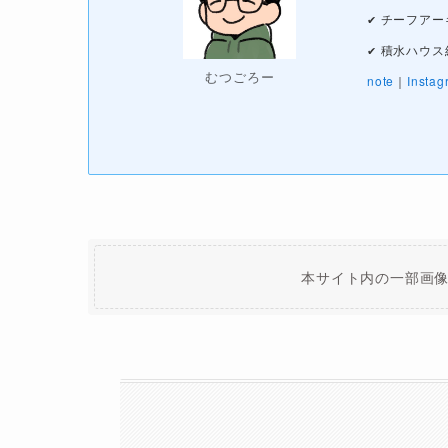
チーフアー
✔
積水ハウス
✔
むつごろー
note
｜
Instag
本サイト内の一部画像