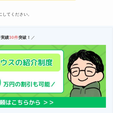
にしてください。
介実績
30件
突破！
／