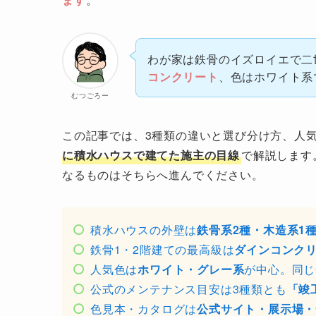
わが家は鉄骨のイズロイエで二
コンクリート
、色はホワイト系
むつごろー
この記事では、3種類の違いと選び分け方、人
に積水ハウスで建てた施主の目線
で解説します
なるものはそちらへ進んでください。
積水ハウスの外壁は
鉄骨系2種・木造系1
鉄骨1・2階建ての最高級は
ダインコンク
人気色は
ホワイト・グレー系
が中心。同じ
公式のメンテナンス目安は3種類とも
「竣
色見本・カタログは
公式サイト・展示場・