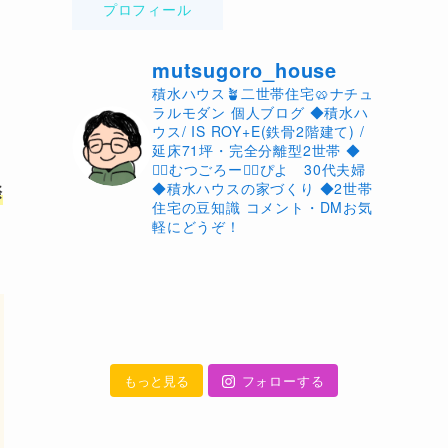
プロフィール
mutsugoro_house
積水ハウス🪴二世帯住宅🥨ナチュ
ラルモダン 個人ブログ ◆積水ハ
ウス/ IS ROY+E(鉄骨2階建て) /
延床71坪・完全分離型2世帯 ◆
🙋‍♂️むつごろー🙋‍♀️ぴよ 30代夫婦
◆積水ハウスの家づくり ◆2世帯
際
住宅の豆知識 コメント・DMお気
に
軽にどうぞ！
もっと見る
フォローする