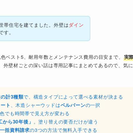
世帯住宅を建てました。外壁は
ダイン
です。
気色ベスト5、耐用年数とメンテナンス費用の目安まで、
実
。外壁材ごとの深い話は専用記事にまとめてあるので、気
種の計3種類
で、構造タイプによって選べる素材が決まる
リート
、木造シャーウッドは
ベルバーン
の一択
色でも時間帯で見え方が変わる
工から30年後」
。塗り替えの要否だけが違う
一括資料請求
の3つの方法で無料入手できる