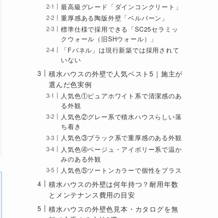
最高級グレード「ダインコンクリート」
重厚感ある陶版外壁「ベルバーン」
標準仕様で採用できる「SC25セラミッ
クウォール（旧SHウォール）」
「Fパネル」は現行新築では採用されて
いない
積水ハウスの外壁で人気ベスト5｜施主が
選んだ色実例
人気色①ピュアホワイト系で清潔感のあ
る外観
人気色②グレー系で積水ハウスらしい落
ち着き
人気色③ブラック系で重厚感のある外観
人気色④ベージュ・アイボリー系で温か
みのある外観
人気色⑤ツートンカラーで個性をプラス
積水ハウスの外壁は何年持つ？耐用年数
とメンテナンス費用の目安
積水ハウスの外壁色見本・カタログを無