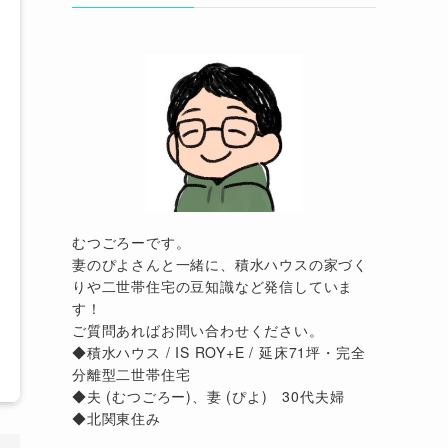
むつごろーです。
妻のぴよさんと一緒に、積水ハウスの家づく
りや二世帯住宅の豆知識など発信していま
す！
ご質問あればお問い合わせください。
◆積水ハウス / IS ROY+E / 延床71坪・完全
分離型二世帯住宅
◆夫 (むつごろー)、妻 (ぴよ) 30代夫婦
◆北関東住み