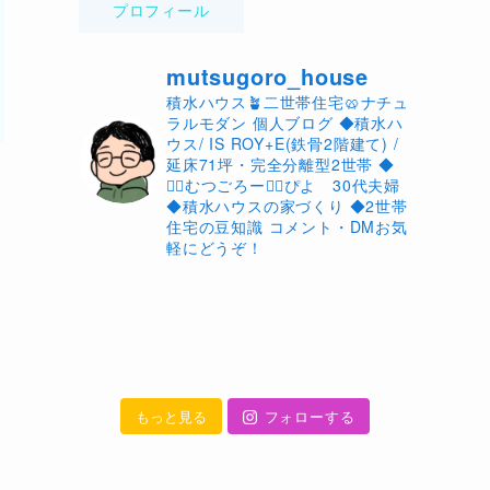
プロフィール
mutsugoro_house
積水ハウス🪴二世帯住宅🥨ナチュ
ラルモダン 個人ブログ ◆積水ハ
ウス/ IS ROY+E(鉄骨2階建て) /
延床71坪・完全分離型2世帯 ◆
🙋‍♂️むつごろー🙋‍♀️ぴよ 30代夫婦
◆積水ハウスの家づくり ◆2世帯
住宅の豆知識 コメント・DMお気
軽にどうぞ！
もっと見る
フォローする