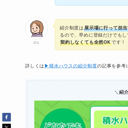
紹介制度は
展示場に行って担当
るので、早めに登録だけでもし
契約しなくても全然OK
です！
ぴよ
詳しくは
▶積水ハウスの紹介制度
の記事を参考
＼
紹