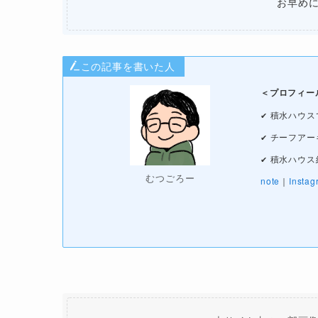
お早め
この記事を書いた人
＜プロフィー
積水ハウス
✔
チーフアー
✔
積水ハウス
✔
むつごろー
note
｜
Instag