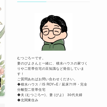
むつごろーです。
妻のぴよさんと一緒に、積水ハウスの家づく
りや二世帯住宅の豆知識など発信していま
す！
ご質問あればお問い合わせください。
◆積水ハウス / IS ROY+E / 延床71坪・完全
分離型二世帯住宅
◆夫 (むつごろー)、妻 (ぴよ) 30代夫婦
◆北関東住み