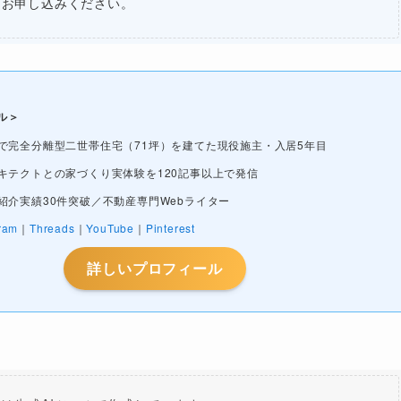
にお申し込みください。
ル＞
で完全分離型二世帯住宅（71坪）を建てた現役施主・入居5年目
キテクトとの家づくり実体験を120記事以上で発信
紹介実績30件突破／不動産専門Webライター
ram
｜
Threads
｜
YouTube
｜
Pinterest
詳しいプロフィール