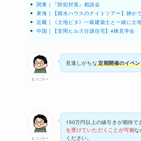
関東｜『防犯対策』相談会
東海｜【積水ハウスのナイトツアー】静か
近畿｜《土地ピタ》一級建築士と一緒に土
中国｜【安岡ヒルズ分譲住宅】4棟見学会
見逃しがちな
定期開催のイベン
むつごろー
150万円以上の値引きが期待で
を受けていただくことが可能
な
ください。
むつごろー