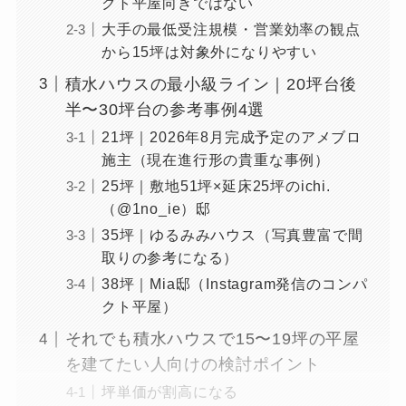
クト平屋向きではない
大手の最低受注規模・営業効率の観点
から15坪は対象外になりやすい
積水ハウスの最小級ライン｜20坪台後
半〜30坪台の参考事例4選
21坪｜2026年8月完成予定のアメブロ
施主（現在進行形の貴重な事例）
25坪｜敷地51坪×延床25坪のichi.
（@1no_ie）邸
35坪｜ゆるみみハウス（写真豊富で間
取りの参考になる）
38坪｜Mia邸（Instagram発信のコンパ
クト平屋）
それでも積水ハウスで15〜19坪の平屋
を建てたい人向けの検討ポイント
坪単価が割高になる