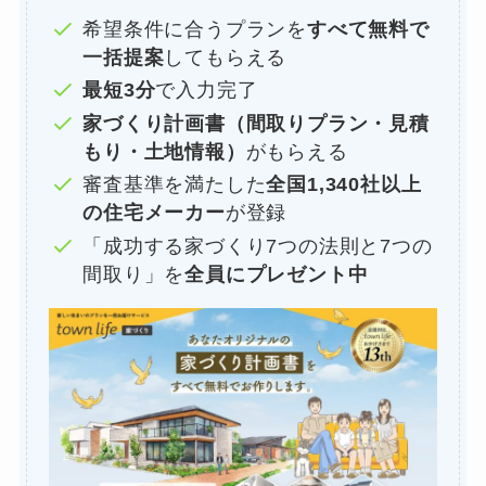
希望条件に合うプランを
すべて無料で
一括提案
してもらえる
最短3分
で入力完了
家づくり計画書（間取りプラン・見積
もり・土地情報）
がもらえる
審査基準を満たした
全国1,340社以上
の住宅メーカー
が登録
「成功する家づくり7つの法則と7つの
間取り」を
全員にプレゼント中