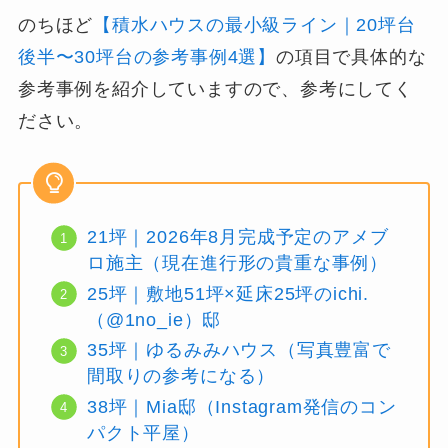
のちほど
【積水ハウスの最小級ライン｜20坪台
後半〜30坪台の参考事例4選】
の項目で具体的な
参考事例を紹介していますので、参考にしてく
ださい。
21坪｜2026年8月完成予定のアメブ
ロ施主（現在進行形の貴重な事例）
25坪｜敷地51坪×延床25坪のichi.
（@1no_ie）邸
35坪｜ゆるみみハウス（写真豊富で
間取りの参考になる）
38坪｜Mia邸（Instagram発信のコン
パクト平屋）