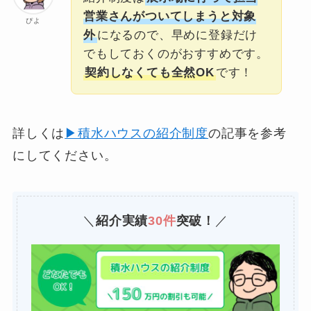
営業さんがついてしまうと対象
ぴよ
外
になるので、早めに登録だけ
でもしておくのがおすすめです。
契約しなくても全然OK
です！
詳しくは
▶積水ハウスの紹介制度
の記事を参考
にしてください。
＼
紹介実績
30件
突破！
／