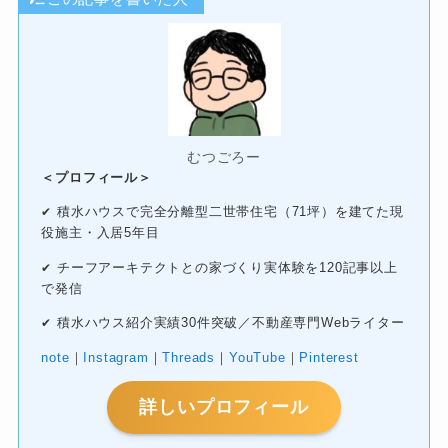
むつごろー
＜プロフィール＞
積水ハウスで完全分離型二世帯住宅（71坪）を建てた現
✔
役施主・入居5年目
チーフアーキテクトとの家づくり実体験を120記事以上
✔
で発信
積水ハウス紹介実績30件突破／不動産専門Webライター
✔
note
｜
Instagram
｜
Threads
｜
YouTube
｜
Pinterest
詳しいプロフィール