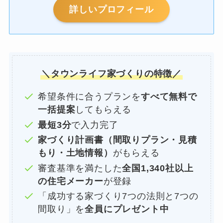
詳しいプロフィール
＼タウンライフ家づくりの特徴／
希望条件に合うプランを
すべて無料で
一括提案
してもらえる
最短3分
で入力完了
家づくり計画書（間取りプラン・見積
もり・土地情報）
がもらえる
審査基準を満たした
全国1,340社以上
の住宅メーカー
が登録
「成功する家づくり7つの法則と7つの
間取り」を
全員にプレゼント中