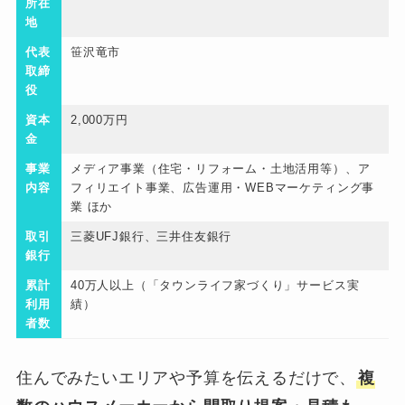
所在
地
代表
笹沢竜市
取締
役
資本
2,000万円
金
事業
メディア事業（住宅・リフォーム・土地活用等）、ア
内容
フィリエイト事業、広告運用・WEBマーケティング事
業 ほか
取引
三菱UFJ銀行、三井住友銀行
銀行
累計
40万人以上（「タウンライフ家づくり」サービス実
利用
績）
者数
住んでみたいエリアや予算を伝えるだけで、
複